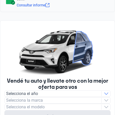
3
Tipo de Carrocería
6
Consultar informe
Hatchback
Android Auto
Litros
Cantidad de discos de freno
Sí
1.5
Tipo de bulbo luz baja
2
Halogeno
Bluetooth
Tipo de motor
Tipo Frenos ABS
Sí
Combustión
Sí
Radio
Tipo de Combustible
FM/AM
Nafta
Vendé tu auto y llevate otro con la mejor
oferta para vos
Selecciona el año
Selecciona la marca
Selecciona el modelo