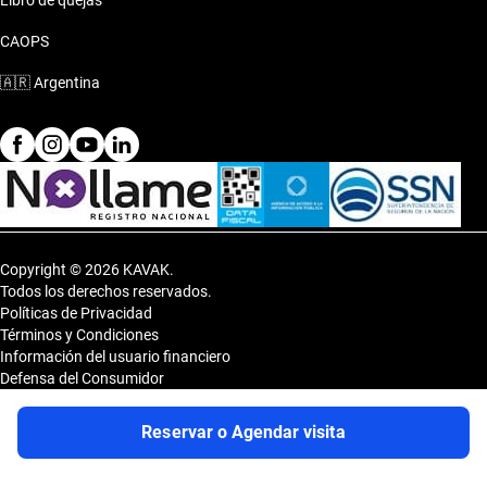
Libro de quejas
CAOPS
🇦🇷
Argentina
Copyright © 2026 KAVAK.
Todos los derechos reservados.
Políticas de Privacidad
Términos y Condiciones
Información del usuario financiero
Defensa del Consumidor
Botón de arrepentimiento
Sitemap
Reservar o Agendar visita
Shopping DOT 3er Subsuelo- Vedia 3600, CP 1430, Capital Federal,
Argentina