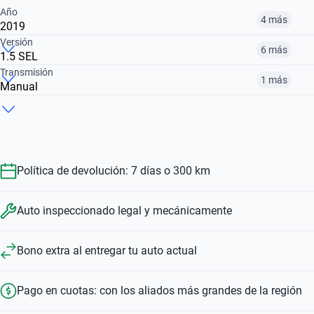
Año
4 más
2019
Versión
6 más
1.5 SEL
2011
2012
2013
Transmisión
1 más
Manual
1.0 FLY PLUS
1.6 FLY VIRAL
1.5 SE AUTO
$ 7.850.000
$ 7.310.000
$ 8.330.000
Manual
Automático
$ 7.850.000
$ 7.310.000
$ 14.461.000
$ 7.850.000
$ 14.461.000
Política de devolución: 7 días o 300 km
Auto inspeccionado legal y mecánicamente
Bono extra al entregar tu auto actual
Pago en cuotas: con los aliados más grandes de la región