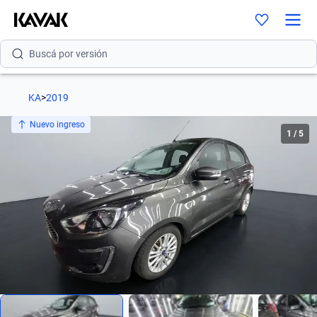
Buscá por modelo
Buscá por versión
Buscá por año
KA
>
2019
Buscá por marca
Nuevo ingreso
1
/
5
Buscá por modelo
Buscá por versión
Buscá por año