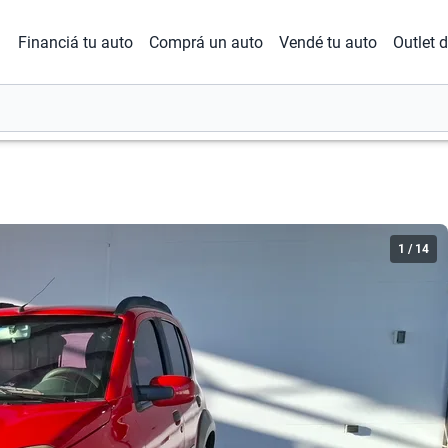
Financiá tu auto
Comprá un auto
Vendé tu auto
Outlet 
1
/
14