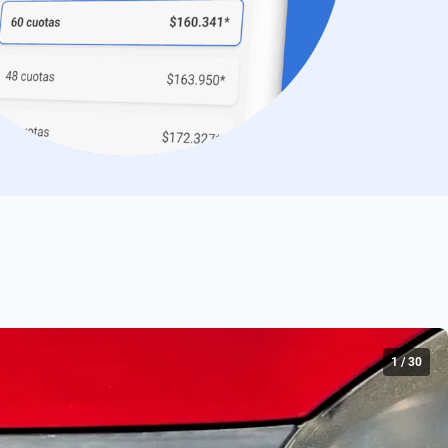
1
/
30