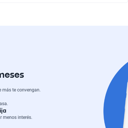
Nafta
 meses
ue más te convengan.
casa.
ija
r menos interés.