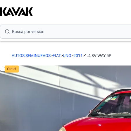
Buscá por marca
Buscá por modelo
Buscá por versión
Buscá por año
AUTOS SEMINUEVOS
>
FIAT
>
UNO
>
2011
>
1.4 8V WAY 5P
Buscá por marca
Outlet
Buscá por modelo
Buscá por versión
Buscá por año