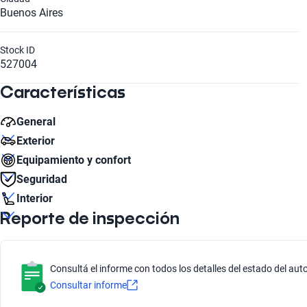
Buenos Aires
Stock ID
527004
Características
General
Exterior
Número de Velocidades
Equipamiento y confort
5
Número de Puertas
Seguridad
5
Aire acondicionado
Interior
Caballos de Fuerza
Sí
Cantidad de discos de freno
88
Reporte de inspección
Tipo de Rin
2
Número de Pasajeros
Acero
5
Aceleración Estimada 0-100 km/h
11.5
Consultá el informe con todos los detalles del estado del auto
Tipo de bulbo luz baja
Consultar informe
Halogeno
Tipo de motor