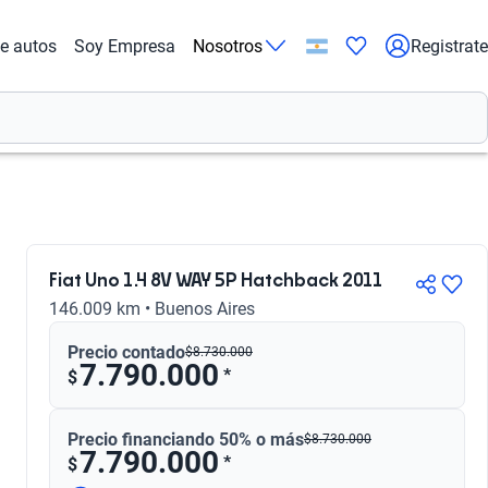
de autos
Soy Empresa
Nosotros
Registrate
Fiat Uno 1.4 8V WAY 5P Hatchback 2011
146.009 km • Buenos Aires
Precio contado
$
8.730.000
7.790.000
*
$
Precio financiando 50% o más
$
8.730.000
7.790.000
*
$