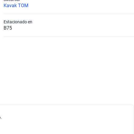
Kavak TOM
Estacionado en
B75
Litros
1.4
Diámetro de Rin
14
Cilindros
4
Tipo de Carrocería
Material Asientos
Hatchback
Tela
Peso bruto (kg)
1340
.
Tipo de Combustible