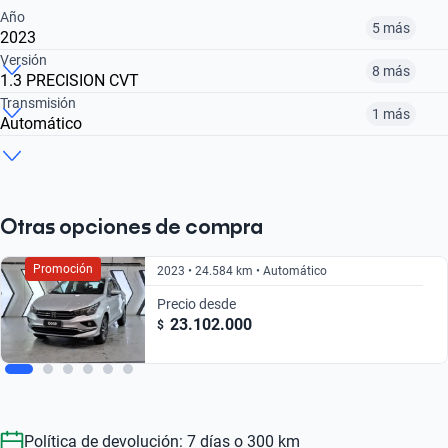
Año
5 más
2023
Versión
8 más
1.3 PRECISION CVT
2020
2021
2022
Transmisión
1 más
Automático
1.8 PRECISION AUTO
1.3 DRIVE PLUS
1.3 DRIVE PLUS CVT
$ 20.070.000
$ 15.531.000
$ 17.131.000
Automático
Manual
$ 20.070.000
$ 21.990.000
$ 22.042.000
$ 20.070.000
$ 21.990.000
Otras opciones de compra
Promoción
2023 • 24.584 km • Automático
Precio desde
23.102.000
$
Política de devolución: 7 días o 300 km