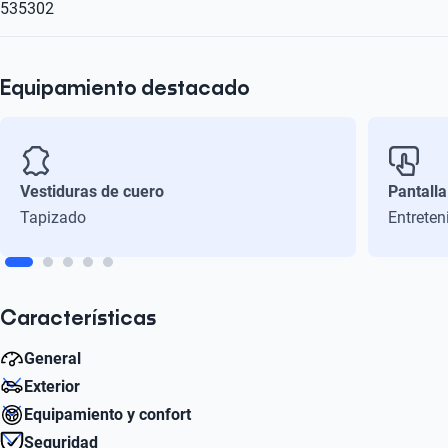
535302
Equipamiento destacado
Vestiduras de cuero
Pantalla
Tapizado
Entreten
Características
General
Exterior
Litros
Equipamiento y confort
1.3
Diámetro de Rin
Seguridad