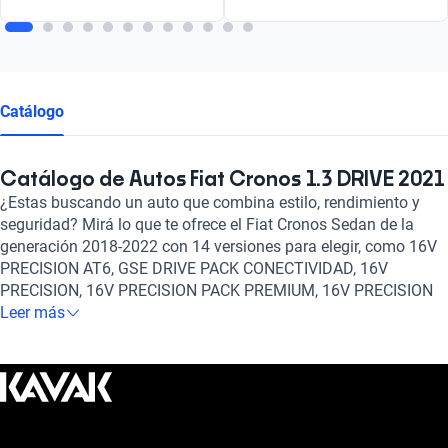
Catálogo
Catálogo de Autos Fiat Cronos 1.3 DRIVE 2021
¿Estas buscando un auto que combina estilo, rendimiento y
seguridad? Mirá lo que te ofrece el Fiat Cronos Sedan de la
generación 2018-2022 con 14 versiones para elegir, como 16V
PRECISION AT6, GSE DRIVE PACK CONECTIVIDAD, 16V
PRECISION, 16V PRECISION PACK PREMIUM, 16V PRECISION
AT6 PACK PREMIUM, GSE DRIVE PACK CONECTIVIDAD S-
Leer más
DESIGN entre otros igualmente notables, un motor de Gasolina
y un tanque de 1.8, 1.3, 1.3, 1.8 litros de capacidad. Además,
con la opción de transmisión Automático, Manual, es el auto
perfecto para cualquier situación.