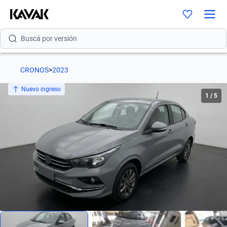
Buscá por modelo
Buscá por versión
Buscá por año
CRONOS
>
2023
Buscá por marca
Nuevo ingreso
1
/
5
Buscá por modelo
Buscá por versión
Buscá por año