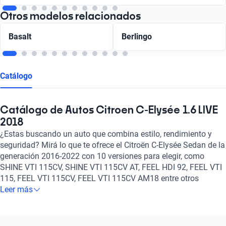
Otros modelos relacionados
Basalt
Berlingo
Catálogo
Catálogo de Autos Citroen C-Elysée 1.6 LIVE
2018
¿Estas buscando un auto que combina estilo, rendimiento y
seguridad? Mirá lo que te ofrece el Citroën C-Elysée Sedan de la
generación 2016-2022 con 10 versiones para elegir, como
SHINE VTI 115CV, SHINE VTI 115CV AT, FEEL HDI 92, FEEL VTI
115, FEEL VTI 115CV, FEEL VTI 115CV AM18 entre otros
igualmente notables, un motor de Gasolina, Diesel y un tanque
Leer más
de 1.6, 1.6 litros de capacidad. Además, con la opción de
transmisión Manual, Automático, es el auto perfecto para
cualquier situación.