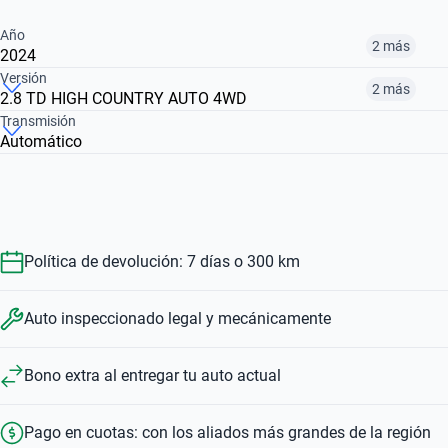
Año
2 más
2024
Versión
2 más
2.8 TD HIGH COUNTRY AUTO 4WD
2020
2024
2025
Transmisión
Automático
2.8 CTDI CD WT AUTO 4WD
2.8 TD LT AUTO 4WD
2.8 TD HIGH COUNTRY AUTO 4WD
$ 33.582.000
$ 50.810.000
$ 45.112.000
$ 45.112.000
$ 33.582.000
$ 50.810.000
Política de devolución: 7 días o 300 km
Auto inspeccionado legal y mecánicamente
Bono extra al entregar tu auto actual
Pago en cuotas: con los aliados más grandes de la región