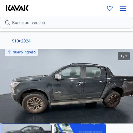
Buscá por modelo
Buscá por versión
Buscá por año
S10
>
2024
Buscá por marca
Nuevo ingreso
1
/
2
Buscá por modelo
Buscá por versión
Buscá por año