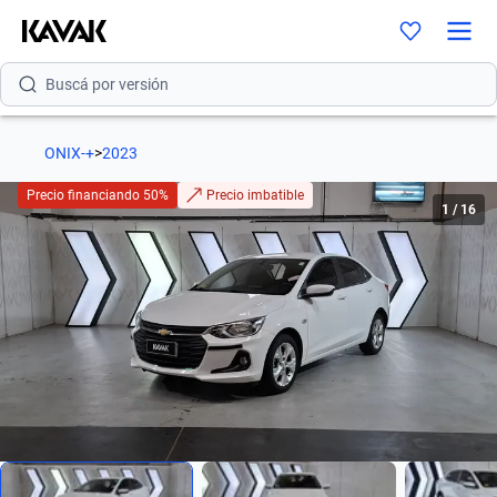
Buscá por modelo
Buscá por versión
Buscá por año
ONIX-+
>
2023
Buscá por marca
Precio financiando 50%
Precio imbatible
1
/
16
Buscá por modelo
Buscá por versión
Buscá por año