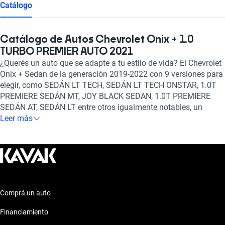
Catálogo
Catálogo de Autos Chevrolet Onix + 1.0
TURBO PREMIER AUTO 2021
¿Querés un auto que se adapte a tu estilo de vida? El Chevrolet
Onix + Sedan de la generación 2019-2022 con 9 versiones para
elegir, como SEDÁN LT TECH, SEDÁN LT TECH ONSTAR, 1.0T
PREMIERE SEDÁN MT, JOY BLACK SEDAN, 1.0T PREMIERE
SEDÁN AT, SEDÁN LT entre otros igualmente notables, un
motor de Gasolina y un tanque de 1.2, 1, 1.2, 1.4, 1.0 litros de
Leer más
capacidad, y la posibilidad de elegir entre transmisión Manual,
Automático es el auto ideal para vos.
Comprá un auto
Financiamiento