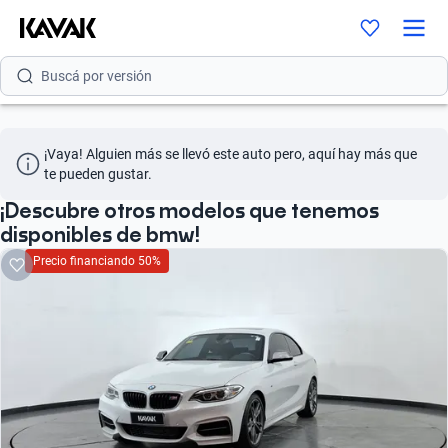
Buscá por modelo
Buscá por versión
Buscá por año
¡Vaya! Alguien más se llevó este auto pero, aquí hay más que 
Buscá por marca
te pueden gustar.
Buscá por modelo
¡Descubre otros modelos que tenemos
disponibles de bmw!
Buscá por versión
Precio financiando 50%
Buscá por año