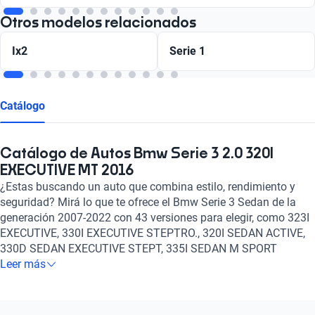
Otros modelos relacionados
Ix2
Serie 1
Catálogo
Catálogo de Autos Bmw Serie 3 2.0 320I
EXECUTIVE MT 2016
¿Estas buscando un auto que combina estilo, rendimiento y
seguridad? Mirá lo que te ofrece el Bmw Serie 3 Sedan de la
generación 2007-2022 con 43 versiones para elegir, como 323I
EXECUTIVE, 330I EXECUTIVE STEPTRO., 320I SEDAN ACTIVE,
330D SEDAN EXECUTIVE STEPT, 335I SEDAN M SPORT
BITURBO, 335I SEDAN M SPORT BITURBO STEPT entre otros
Leer más
igualmente notables, un motor de Gasolina, Diesel y un tanque
de 2.5, 3, 2, 2.2 litros de capacidad. Además, con la opción de
transmisión Manual, Automático, es el auto perfecto para