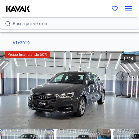
Buscá por modelo
Buscá por versión
Buscá por año
A1
>
2019
Buscá por marca
Precio financiando 50%
1
/
14
Buscá por modelo
Buscá por versión
Buscá por año