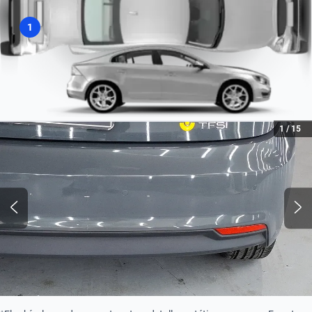
Tipo de Combustible
Nafta
1
Turbo
Turbo
1
/
15