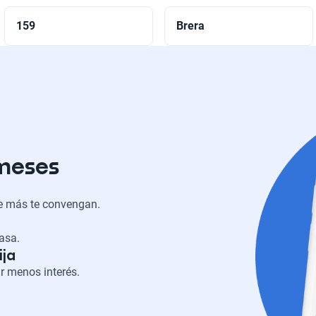
159
Brera
 meses
ue más te convengan.
casa.
ija
r menos interés.