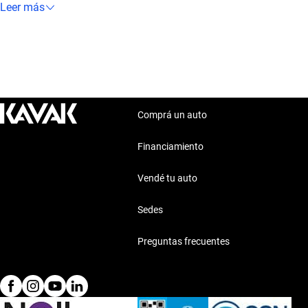
Manual, Automático es el auto ideal para vos.
Leer más
Comprá un auto
Financiamiento
Vendé tu auto
Sedes
Preguntas frecuentes