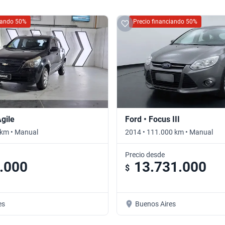
ciando 50%
Precio financiando 50%
Agile
Ford • Focus III
 km • Manual
2014 • 111.000 km • Manual
Precio desde
.000
13.731.000
$
es
Buenos Aires