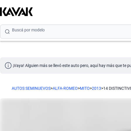
Buscá por marca
Buscá por modelo
Buscá por versión
Buscá por año
Buscá por marca
¡Vaya! Alguien más se llevó este auto pero, aquí hay más que te p
Buscá por modelo
Buscá por versión
AUTOS SEMINUEVOS
>
ALFA-ROMEO
>
MITO
>
2013
>
14 DISTINCTIV
Buscá por año