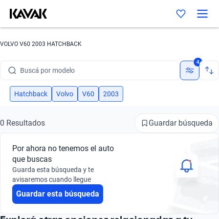
VOLVO V60 2003 HATCHBACK
Buscá por marca
4
Buscá por modelo
Buscá por versión
Hatchback
Volvo
V60
2003
Buscá por año
Guardar búsqueda
0 Resultados
Buscá por marca
Por ahora no tenemos el auto
Buscá por modelo
que buscas
Guarda esta búsqueda y te
Buscá por versión
avisaremos cuando llegue
Guardar esta búsqueda
Buscá por año