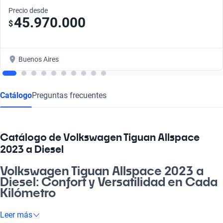
Precio desde
45.970.000
$
Buenos Aires
Catálogo
Preguntas frecuentes
Catálogo de Volkswagen Tiguan Allspace
2023 a Diesel
Volkswagen Tiguan Allspace 2023 a
Diesel: Confort y Versatilidad en Cada
Kilómetro
¡Mirá lo que el Volkswagen Tiguan Allspace 2023 a Diesel
Leer más