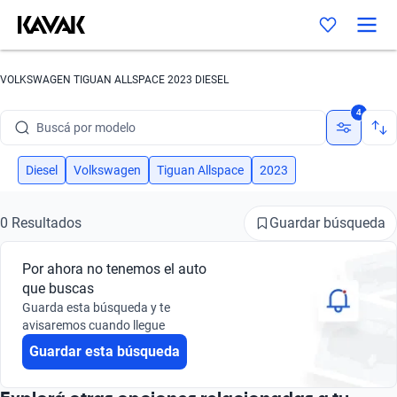
VOLKSWAGEN TIGUAN ALLSPACE 2023 DIESEL
Buscá por marca
4
Buscá por modelo
Buscá por versión
Diesel
Volkswagen
Tiguan Allspace
2023
Buscá por año
Guardar búsqueda
0 Resultados
Buscá por marca
Por ahora no tenemos el auto
Buscá por modelo
que buscas
Guarda esta búsqueda y te
Buscá por versión
avisaremos cuando llegue
Guardar esta búsqueda
Buscá por año