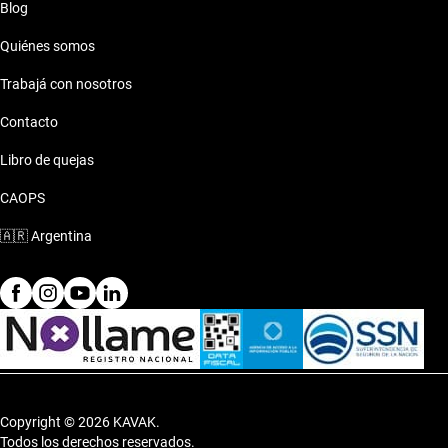
Blog
Manual
Quiénes somos
El Volkswagen Suran 2019 Manual se adapta perfectamente a
las diversas necesidades de tu vida, ya sea para ir al laburo,
Trabajá con nosotros
escapadas de fin de semana o para disfrutar momentos en
Contacto
familia.
Libro de quejas
CAOPS
🇦🇷
Argentina
Copyright © 2026 KAVAK.
Todos los derechos reservados.