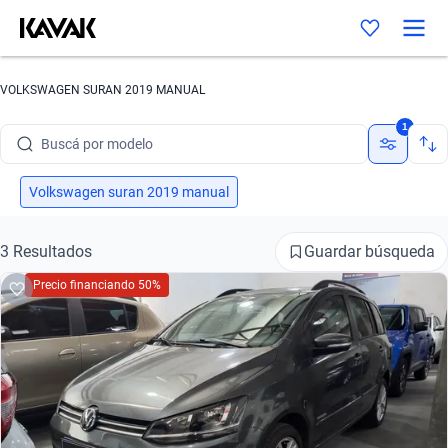
VOLKSWAGEN SURAN 2019 MANUAL
Buscá por marca
1
Buscá por modelo
Buscá por versión
Volkswagen suran 2019 manual
Buscá por año
Guardar búsqueda
3 Resultados
Buscá por marca
Precio financiando 50%
Buscá por modelo
Buscá por versión
Buscá por año