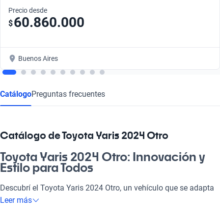
Precio desde
60.860.000
$
Buenos Aires
Catálogo
Preguntas frecuentes
Catálogo de Toyota Yaris 2024 Otro
Toyota Yaris 2024 Otro: Innovación y
Estilo para Todos
Descubrí el Toyota Yaris 2024 Otro, un vehículo que se adapta
a todas tus necesidades, desde llevar a los chicos al colegio
Leer más
hasta escapadas con amigos. Con su motor eficiente y