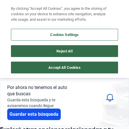
By clicking “Accept All Cookies”, you agree to the storing of
cookies on your device to enhance site navigation, analyze
site usage, and assist in our marketing efforts.
TOYOTA YARIS 2024 OTRO
Buscá por marca
Cookies Settings
4
Buscá por modelo
Reject All
Buscá por versión
Otro
Toyota
Yaris
2024
Buscá por año
Accept All Cookies
Guardar búsqueda
0 Resultados
Buscá por marca
Por ahora no tenemos el auto
Buscá por modelo
que buscas
Guarda esta búsqueda y te
Buscá por versión
avisaremos cuando llegue
Guardar esta búsqueda
Buscá por año