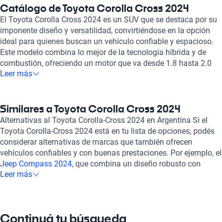
Catálogo de Toyota Corolla Cross 2024
El Toyota Corolla Cross 2024 es un SUV que se destaca por su
imponente diseño y versatilidad, convirtiéndose en la opción
ideal para quienes buscan un vehículo confiable y espacioso.
Este modelo combina lo mejor de la tecnología híbrida y de
combustión, ofreciendo un motor que va desde 1.8 hasta 2.0
Leer más
litros, brindando una potencia máxima que oscila entre 122 y
170 caballos de fuerza, lo que proporciona un rendimiento
eficiente y ágil en la ciudad y en carretera. Su interior es amplio
y confortable, con capacidad para cinco pasajeros, permitiendo
Similares a Toyota Corolla Cross 2024
disfrutar de un viaje placentero. Los asientos están tapizados
Alternativas al Toyota Corolla-Cross 2024 en Argentina Si el
en materiales de calidad que incluyen opciones en tela, cuero y
Toyota Corolla-Cross 2024 está en tu lista de opciones, podés
gamuza, mientras que las características de conectividad como
considerar alternativas de marcas que también ofrecen
Apple Carplay y Android Auto garantizan que estés siempre
vehículos confiables y con buenas prestaciones. Por ejemplo, el
conectado. Además, el Corolla Cross 2024 cuenta con un techo
Jeep Compass 2024
, que combina un diseño robusto con
panorámico y un sistema de sensores de estacionamiento en
Leer más
tecnología moderna; el
Fiat Pulse 2024
, perfecto para la ciudad
ambas direcciones, facilitando las maniobras en espacios
y con un enfoque en la eficiencia; o el
Jeep Renegade 2024
, que
reducidos. Al comprar un Toyota Corolla Cross 2024 con Kavak,
destaca por su capacidad off-road y espacio interior. Estas
podrás estar tranquilo ya que todos nuestros vehículos pasan
opciones ofrecen características atractivas que se adaptan a
Continuá tu búsqueda
por una inspección rigurosa, asegurando su óptimo estado
diferentes estilos de vida, manteniendo un balance entre