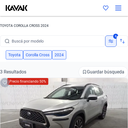
TOYOTA COROLLA CROSS 2024
Buscá por marca
3
Buscá por modelo
Buscá por versión
Toyota
Corolla Cross
2024
Buscá por año
Guardar búsqueda
3 Resultados
Buscá por marca
Precio financiando 50%
Buscá por modelo
Buscá por versión
Buscá por año