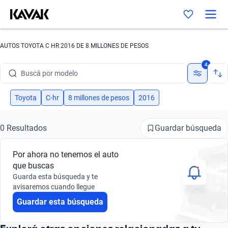
AUTOS TOYOTA C HR 2016 DE 8 MILLONES DE PESOS
Buscá por marca
4
Buscá por modelo
Buscá por versión
Toyota
C-hr
8 millones de pesos
2016
Buscá por año
Guardar búsqueda
0 Resultados
Buscá por marca
Por ahora no tenemos el auto
Buscá por modelo
que buscas
Guarda esta búsqueda y te
Buscá por versión
avisaremos cuando llegue
Guardar esta búsqueda
Buscá por año