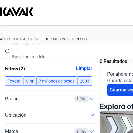
Buscá por marca
AUTOS TOYOTA C HR 2003 DE 7 MILLONES DE PESOS
Buscá por modelo
0 Resultados
Buscá por versión
Filtros (2)
Limpiar
Por ahora n
Buscá por año
Guarda esta
Toyota
C-hr
7 millones de pesos
2003
Guardar e
Buscá por marca
Precio
1 filtro
Buscá por modelo
Explorá o
Ubicación
Buscá por versión
Buscá por año
Marca
1 filtro