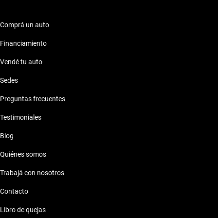
Subaru Legacy 2003 de
Comprá un auto
Subaru Legacy 2003 de 7 millones de pesos
Financiamiento
Vendé tu auto
Subaru Legacy 2003 de 8 millones de pesos
Sedes
Preguntas frecuentes
Testimoniales
Blog
Quiénes somos
Trabajá con nosotros
Contacto
Libro de quejas