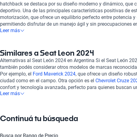
hatchback se destaca por su diseño moderno y dinámico, que c
deportivo. Una de las principales características positivas de es
motorización, que ofrece un equilibrio perfecto entre potencia
permitiendo disfrutar de un manejo ágil y sin preocupaciones en 
Leer más
León 2024 no se queda atrás; cuenta con un equipamiento tecn
una intuitiva pantalla táctil, conectividad total con smartphone
envolvente que hace cada viaje más placentero. Además, ofrec
asegura comodidad tanto para el conductor como para los pasa
Similares a Seat Leon 2024
amplio que facilita el transporte de equipaje. Al elegir un Seat
Alternativas al Seat León 2024 en Argentina Si el Seat León 2024
significa acceder a una experiencia de compra única. Todos nu
también podés considerar otros modelos de marcas reconocidas
inspección rigurosa para garantizar su óptimo estado mecánico
Por ejemplo, el
Ford Maverick 2024
, que ofrece un diseño robust
opciones de financiamiento flexible y planes de garantía que se
ciudad como en el campo. Otra opción es el
Chevrolet Cruze 20
experiencia de compra es 100% en línea y contamos con soport
confort y tecnología avanzada, perfecto para quienes buscan un
siempre acompañado. Además, podés contratar una garantía e
Leer más
Volkswagen Taos 2024
, un SUV que combina espacio y econom
tranquilidad. Si te gusta el estilo y la funcionalidad del Seat L
una experiencia de manejo equilibrada. Estas alternativas ofre
también el
Ford Fiesta 2024
, conocido por su agilidad en el tráf
en diseño y performance, adaptándose a diferentes estilos de v
Cross 2024
, que aporta versatilidad y confort. Con Kavak, elegir
Continuá tu búsqueda
seguro.
Busca por Rango de Precio