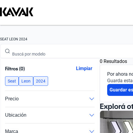
Buscá por marca
SEAT LEON 2024
Buscá por modelo
0 Resultados
Buscá por versión
Filtros (0)
Limpiar
Por ahora n
Buscá por año
Guarda esta
Seat
Leon
2024
Guardar e
Buscá por marca
Precio
Buscá por modelo
Explorá o
Ubicación
Buscá por versión
Buscá por año
Marca