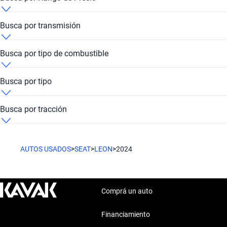
Seat Leon 2024 de 10 millones de pesos
Busca por transmisión
Seat Leon 2024 de
Seat Leon 2024 Automática
Busca por tipo de combustible
Seat Leon 2024 de
Seat Leon 2024 Diesel
Busca por tipo
Seat Leon 2024 Hatchback
Busca por tracción
Seat Leon 2024 Trasera
AUTOS USADOS
>
SEAT
>
LEON
>
2024
Comprá un auto
Financiamiento