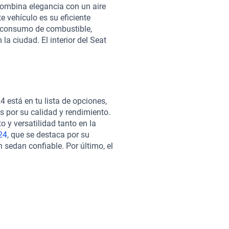
ombina elegancia con un aire
te vehículo es su eficiente
 y consumo de combustible,
la ciudad. El interior del Seat
ológico avanzado que incluye
s y un sistema de sonido
e un espacioso habitáculo que
jeros, junto con un maletero
 León 2024, optar por Kavak
 está en tu lista de opciones,
estros vehículos pasan por una
 por su calidad y rendimiento.
 y estético, y ofrecemos
o y versatilidad tanto en la
 ajustan a tus necesidades. La
24
, que se destaca por su
e postventa para que estés
 sedan confiable. Por último, el
xtendida para tu mayor
ía de combustible, brindando
eón 2024, no olvides considerar
cen características comparables
ico urbano, o el
Volkswagen T-
ida y necesidades.
 tu próximo vehículo es fácil y