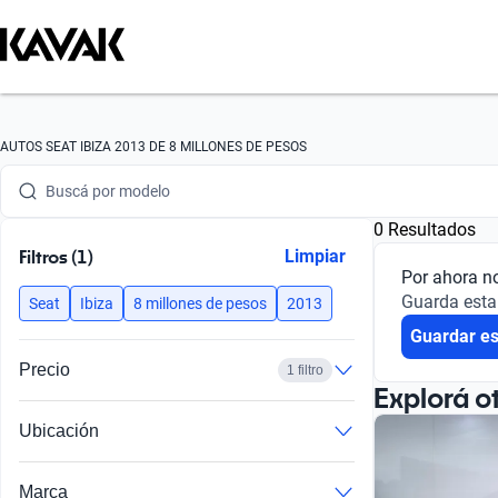
Buscá por marca
AUTOS SEAT IBIZA 2013 DE 8 MILLONES DE PESOS
Buscá por modelo
0 Resultados
Buscá por versión
Filtros (1)
Limpiar
Por ahora n
Buscá por año
Guarda esta
Seat
Ibiza
8 millones de pesos
2013
Guardar e
Buscá por marca
Precio
1 filtro
Buscá por modelo
Explorá o
Ubicación
Buscá por versión
Buscá por año
Marca