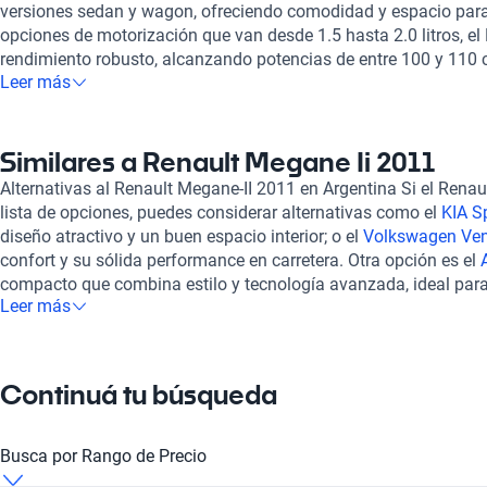
versiones sedan y wagon, ofreciendo comodidad y espacio para
opciones de motorización que van desde 1.5 hasta 2.0 litros, e
rendimiento robusto, alcanzando potencias de entre 100 y 110 
Leer más
conducción dinámica y eficiente, ya sea con transmisión auto
tus preferencias de manejo. Además, los detalles de confort no 
vehículo incluye asientos de cuero que aportan un toque de eleg
Su diseño exterior, junto con características como frenos ABS y
Similares a Renault Megane Ii 2011
una experiencia de conducción segura y placentera. Comparad
Alternativas al Renault Megane-II 2011 en Argentina Si el Renau
año, como el
Renault Clio 2011
y el
Renault Scenic 2011
, el Me
lista de opciones, puedes considerar alternativas como el
KIA S
opción muy completa para quienes buscan calidad y confiabilida
diseño atractivo y un buen espacio interior; o el
Volkswagen Ven
por un Renault Megane II 2011 a través de Kavak, tenés la tran
confort y su sólida performance en carretera. Otra opción es el
vehículos pasan por una inspección rigurosa para asegurar su
compacto que combina estilo y tecnología avanzada, ideal par
estético. Ofrecemos un proceso de compra 100% en línea que faci
Leer más
premium. Estas alternativas son excelentes para quienes valoran
auto ideal. Además, brindamos opciones de financiamiento flexi
adaptándose a diferentes necesidades y estilos de vida.
ajustan a tus necesidades. Contamos con soporte postventa y la
garantía extendida para que estés cubierto en todo momento. Ele
Continuá tu búsqueda
Kavak.
Busca por Rango de Precio