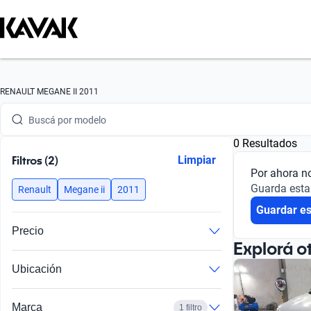
Buscá por marca
RENAULT MEGANE II 2011
Buscá por modelo
0 Resultados
Buscá por versión
Filtros (2)
Limpiar
Por ahora n
Buscá por año
Guarda esta
Renault
Megane ii
2011
Guardar e
Buscá por marca
Precio
Buscá por modelo
Explorá o
Ubicación
Buscá por versión
Buscá por año
Marca
1 filtro