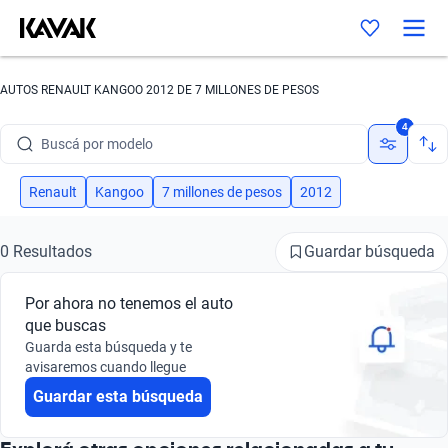
AUTOS RENAULT KANGOO 2012 DE 7 MILLONES DE PESOS
Buscá por marca
4
Buscá por modelo
Buscá por versión
Renault
Kangoo
7 millones de pesos
2012
Buscá por año
Guardar búsqueda
0 Resultados
Buscá por marca
Por ahora no tenemos el auto
Buscá por modelo
que buscas
Guarda esta búsqueda y te
Buscá por versión
avisaremos cuando llegue
Guardar esta búsqueda
Buscá por año