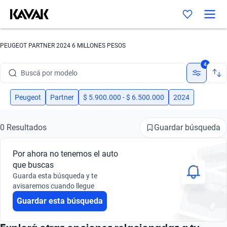
PEUGEOT PARTNER 2024 6 MILLONES PESOS
Buscá por marca
4
Buscá por modelo
Buscá por versión
Peugeot
Partner
$ 5.900.000 - $ 6.500.000
2024
Buscá por año
Guardar búsqueda
0 Resultados
Buscá por marca
Por ahora no tenemos el auto
Buscá por modelo
que buscas
Guarda esta búsqueda y te
Buscá por versión
avisaremos cuando llegue
Guardar esta búsqueda
Buscá por año