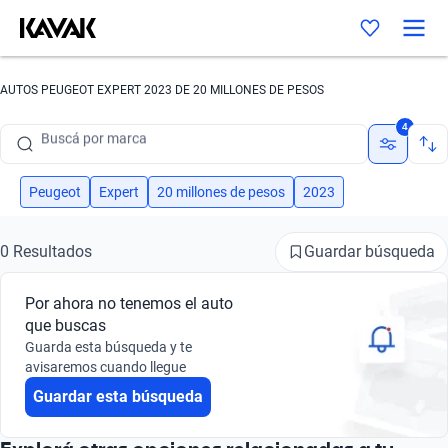
AUTOS PEUGEOT EXPERT 2023 DE 20 MILLONES DE PESOS
Buscá por marca
4
Buscá por modelo
Buscá por versión
Peugeot
Expert
20 millones de pesos
2023
Buscá por año
Guardar búsqueda
0 Resultados
Buscá por marca
Por ahora no tenemos el auto
Buscá por modelo
que buscas
Guarda esta búsqueda y te
Buscá por versión
avisaremos cuando llegue
Guardar esta búsqueda
Buscá por año