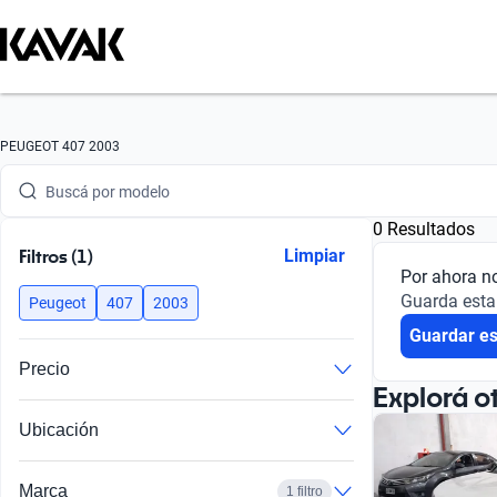
Buscá por marca
PEUGEOT 407 2003
Buscá por modelo
0 Resultados
Buscá por versión
Filtros (1)
Limpiar
Por ahora n
Buscá por año
Guarda esta
Peugeot
407
2003
Guardar e
Buscá por marca
Precio
Buscá por modelo
Explorá o
Ubicación
Buscá por versión
Buscá por año
Marca
1 filtro