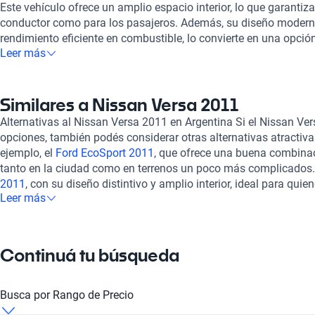
Este vehículo ofrece un amplio espacio interior, lo que garanti
conductor como para los pasajeros. Además, su diseño modern
rendimiento eficiente en combustible, lo convierte en una opció
Leer más
buscan economía sin sacrificar el estilo. La calidad de los mater
Versa 2011 proporciona una experiencia de manejo placentera,
suspensión asegura una conducción suave y segura, incluso en 
Este modelo se ha posicionado como una excelente elección ent
Similares a Nissan Versa 2011
al igual que el
Nissan Teana 2011
y el
Nissan X-Trail 2011
, que
Alternativas al Nissan Versa 2011 en Argentina Si el Nissan Vers
confort y versatilidad. Al considerar la compra de un vehículo, 
opciones, también podés considerar otras alternativas atractiv
perfecta. Todos nuestros autos, incluido el Nissan Versa 2011,
ejemplo, el
Ford EcoSport 2011
, que ofrece una buena combina
inspección que asegura su óptimo estado mecánico y estético.
tanto en la ciudad como en terrenos un poco más complicados.
financiamiento flexibles y planes de garantía adaptados a tus 
2011
, con su diseño distintivo y amplio interior, ideal para qu
experiencia de compra 100% en línea. Además, contamos con so
Leer más
Finalmente, está el
Ford Fiesta 2011
, reconocido por su eficien
posibilidad de contratar una garantía extendida, lo que te brind
maniobrabilidad, perfecto para el día a día. Todas estas alterna
decisión. Con Kavak, adquirir el coche que siempre quisiste es m
que se ajustan a diferentes necesidades y estilos de vida.
Continuá tu búsqueda
Busca por Rango de Precio