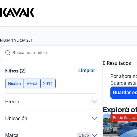
Buscá por marca
NISSAN VERSA 2011
Buscá por modelo
0 Resultados
Buscá por versión
Filtros (2)
Limpiar
Por ahora n
Buscá por año
Guarda esta
Nissan
Versa
2011
Guardar e
Buscá por marca
Precio
Buscá por modelo
Explorá o
Precio financ
Ubicación
Buscá por versión
Buscá por año
Marca
1 filtro