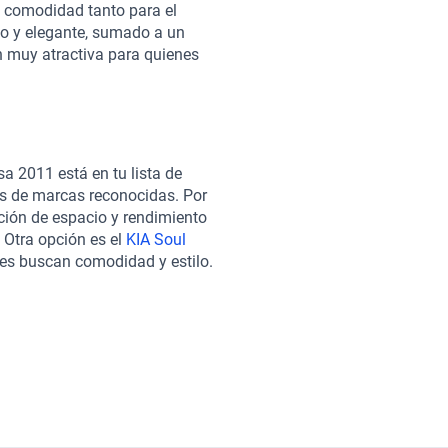
za comodidad tanto para el
o y elegante, sumado a un
n muy atractiva para quienes
iales en el interior del Nissan
 mientras que su sistema de
las calles más desafiantes.
re los sedanes de su categoría,
 también son reconocidos por su
a 2011 está en tu lista de
Kavak se convierte en la opción
as de marcas reconocidas. Por
 pasan por una rigurosa
ción de espacio y rendimiento
 Ofrecemos opciones de
 Otra opción es el
KIA Soul
necesidades, todo en una
ienes buscan comodidad y estilo.
porte postventa y la
cia en combustible y
a tranquilidad y respaldo en tu
tivas ofrecen características
ás fácil y seguro.