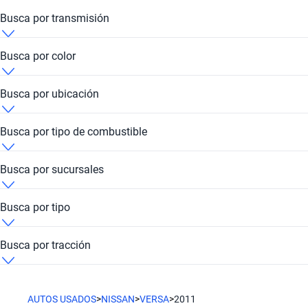
Nissan Versa 2011 de 10 millones de pesos
Busca por transmisión
Nissan Versa 2011 de
Nissan Versa 2011 Automática
Busca por color
Nissan Versa 2011 de
Nissan Versa 2011 Azul
Busca por ubicación
Nissan Versa 2011 Plateado
Nissan Versa 2011 Buenos Aires
Busca por tipo de combustible
Nissan Versa 2011 Híbrido
Busca por sucursales
Nissan Versa 2011 Kavak Abasto
Busca por tipo
Nissan Versa 2011 Kavak TOM
Nissan Versa 2011 Sedán
Busca por tracción
Nissan Versa 2011 Trasera
AUTOS USADOS
>
NISSAN
>
VERSA
>
2011