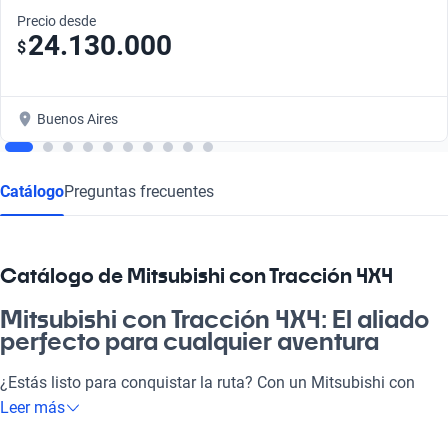
Precio desde
24.130.000
$
Buenos Aires
Catálogo
Preguntas frecuentes
Catálogo de Mitsubishi con Tracción 4X4
Mitsubishi con Tracción 4X4: El aliado
perfecto para cualquier aventura
¿Estás listo para conquistar la ruta? Con un Mitsubishi con
Tracción 4X4, cada viaje se convierte en una aventura
Leer más
inolvidable. Ya sea que lo necesites para trabajar, salir con la