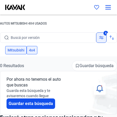
Buscá por marca
AUTOS MITSUBISHI 4X4 USADOS
Buscá por modelo
2
Buscá por versión
Buscá por año
Mitsubishi
4x4
Buscá por marca
Guardar búsqueda
0 Resultados
Buscá por modelo
Por ahora no tenemos el auto
Buscá por versión
que buscas
Guarda esta búsqueda y te
Buscá por año
avisaremos cuando llegue
Guardar esta búsqueda