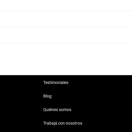
Lexus RX 2003 de 7 millones de pesos
Lexus RX 2003 Automático
Lexus RX 2003 Nafta
Testimoniales
Blog
Quiénes somos
Trabajá con nosotros