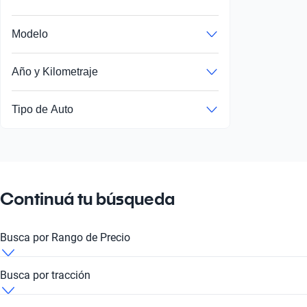
Modelo
Año y Kilometraje
Tipo de Auto
Continuá tu búsqueda
Busca por Rango de Precio
Lexus RX 2003 de 10 millones de pesos
Busca por tracción
Lexus RX 2003 de
Lexus RX 2003 4x4