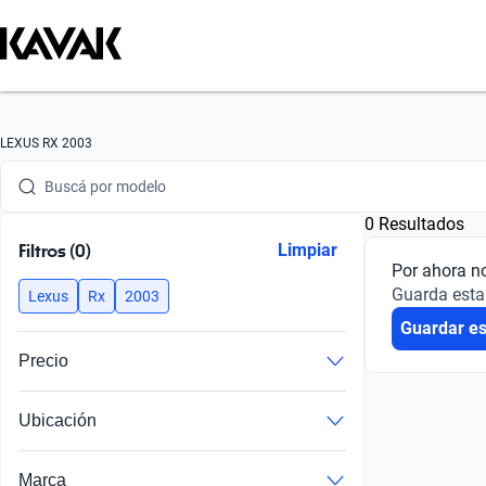
Buscá por marca
LEXUS RX 2003
Buscá por modelo
0 Resultados
Buscá por versión
Filtros (0)
Limpiar
Por ahora n
Buscá por año
Guarda esta
Lexus
Rx
2003
Guardar e
Buscá por marca
Precio
Buscá por modelo
Ubicación
Buscá por versión
Buscá por año
Marca