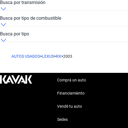
Busca por transmisión
Lexus RX 2003 de
Lexus RX 2003 Automática
Busca por tipo de combustible
Lexus RX 2003 Híbrido
Busca por tipo
Lexus RX 2003 SUV
AUTOS USADOS
>
LEXUS
>
RX
>
2003
Comprá un auto
Financiamiento
Vendé tu auto
Sedes