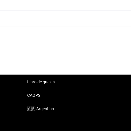
Lexus RX 2003 de 8 millones de pesos
Libro de quejas
CAOPS
🇦🇷
Argentina