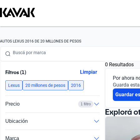
Buscá por marca
AUTOS LEXUS 2016 DE 20 MILLONES DE PESOS
Buscá por modelo
0 Resultados
Buscá por versión
Filtros (1)
Limpiar
Por ahora n
Buscá por año
Guarda esta
Lexus
20 millones de pesos
2016
Guardar e
Buscá por marca
Precio
1 filtro
Buscá por modelo
Explorá o
Ubicación
Buscá por versión
Buscá por año
Marca