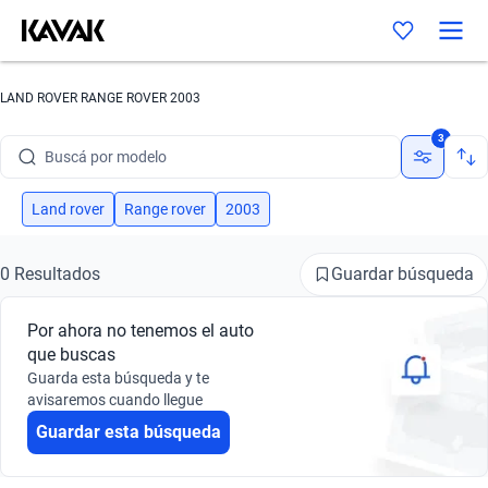
LAND ROVER RANGE ROVER 2003
Buscá por marca
3
Buscá por modelo
Buscá por versión
Land rover
Range rover
2003
Buscá por año
Guardar búsqueda
0 Resultados
Buscá por marca
Por ahora no tenemos el auto
Buscá por modelo
que buscas
Guarda esta búsqueda y te
Buscá por versión
avisaremos cuando llegue
Guardar esta búsqueda
Buscá por año