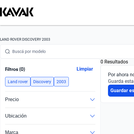
Buscá por marca
LAND ROVER DISCOVERY 2003
Buscá por modelo
0 Resultados
Buscá por versión
Filtros (0)
Limpiar
Por ahora n
Buscá por año
Guarda esta
Land rover
Discovery
2003
Guardar e
Buscá por marca
Precio
Buscá por modelo
Ubicación
Buscá por versión
Buscá por año
Marca