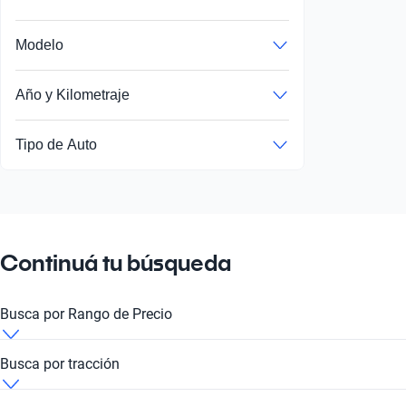
Modelo
Año y Kilometraje
Tipo de Auto
Continuá tu búsqueda
Busca por Rango de Precio
Land Rover Discovery 2003 de 10 millones de pesos
Busca por tracción
Land Rover Discovery 2003 de
Land Rover Discovery 2003 4x4