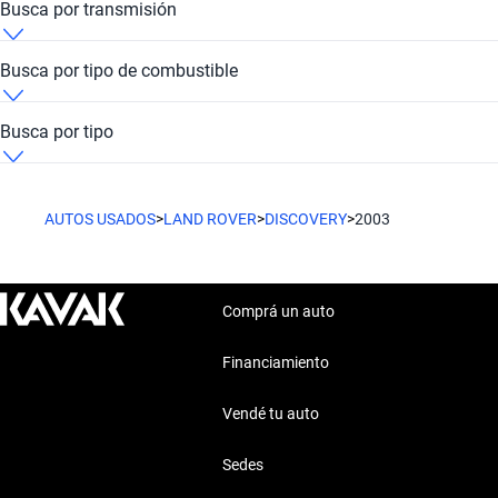
Busca por transmisión
Land Rover Discovery 2003 de
Land Rover Discovery 2003 Automática
Busca por tipo de combustible
Land Rover Discovery 2003 Diesel
Busca por tipo
Land Rover Discovery 2003 SUV
AUTOS USADOS
>
LAND ROVER
>
DISCOVERY
>
2003
Comprá un auto
Financiamiento
Vendé tu auto
Sedes