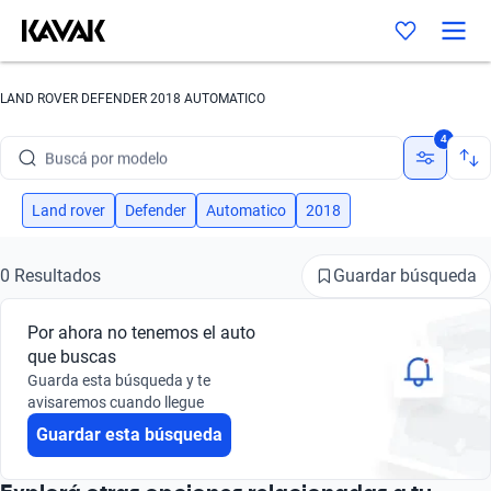
LAND ROVER DEFENDER 2018 AUTOMATICO
Buscá por marca
4
Buscá por modelo
Buscá por versión
Land rover
Defender
Automatico
2018
Buscá por año
Guardar búsqueda
0 Resultados
Buscá por marca
Por ahora no tenemos el auto
Buscá por modelo
que buscas
Guarda esta búsqueda y te
Buscá por versión
avisaremos cuando llegue
Guardar esta búsqueda
Buscá por año