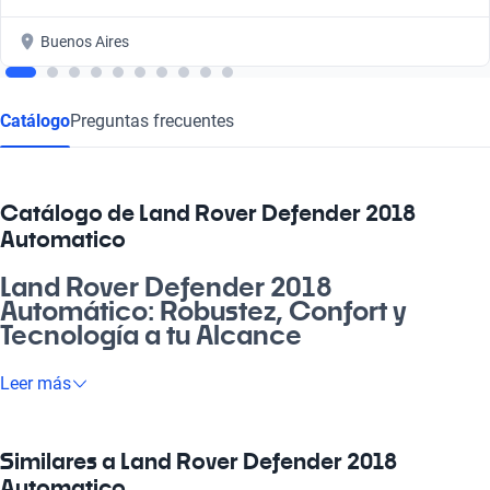
Buenos Aires
Catálogo
Preguntas frecuentes
Catálogo de Land Rover Defender 2018
Automatico
Land Rover Defender 2018
Automático: Robustez, Confort y
Tecnología a tu Alcance
El Land Rover Defender 2018 Automático es tu compañero
Leer más
ideal para conquistar tanto la ciudad como la ruta. Con su
diseño inconfundible y una dureza que desafía el paso del
tiempo, este vehículo se adapta a tus necesidades diarias, ya
Similares a Land Rover Defender 2018
sea para ir a laburar, salir con amigos o emprender una
Automatico