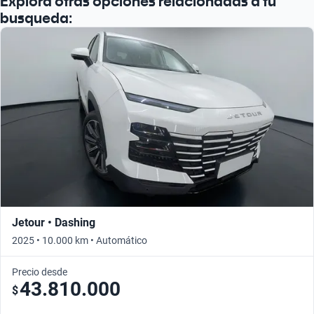
Explorá otras opciones relacionadas a tu
Buscá por año
busqueda:
Jetour • Dashing
2025 • 10.000 km • Automático
Precio desde
43.810.000
$