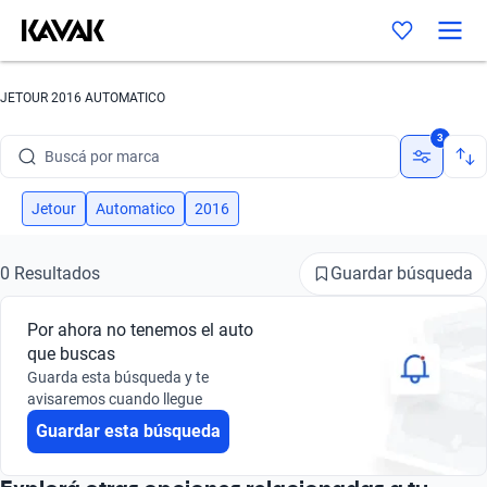
JETOUR 2016 AUTOMATICO
3
Buscá por marca
Buscá por modelo
Jetour
Automatico
2016
Buscá por versión
Guardar búsqueda
0 Resultados
Buscá por año
Por ahora no tenemos el auto
Buscá por marca
que buscas
Guarda esta búsqueda y te
Buscá por modelo
avisaremos cuando llegue
Guardar esta búsqueda
Buscá por versión