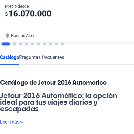
Precio desde
16.070.000
$
Buenos Aires
Catálogo
Preguntas frecuentes
Catálogo de Jetour 2016 Automatico
Jetour 2016 Automático: la opción
ideal para tus viajes diarios y
escapadas
Si estás buscando un vehículo que te acompañe en cada
Leer más
aventura, el Jetour 2016 Automático es lo que necesitás. Su