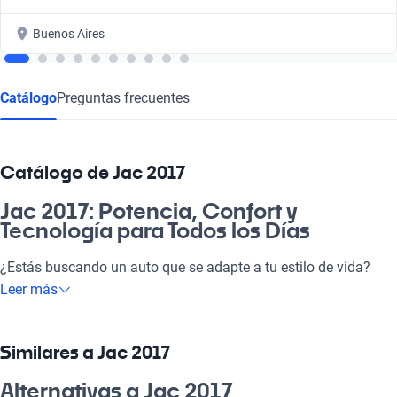
Buenos Aires
Catálogo
Preguntas frecuentes
Catálogo de Jac 2017
Jac 2017: Potencia, Confort y
Tecnología para Todos los Días
¿Estás buscando un auto que se adapte a tu estilo de vida?
Descubrí la categoría Jac 2017, que combina rendimiento y
Leer más
confort para que cada viaje sea inolvidable. Ideal para el día a
día, para ir a laburar o para escapadas de fin de semana, estos
vehículos prometen satisfacer todas tus necesidades. Elegir un
Similares a Jac 2017
Jac 2017 es optar por una excelente inversión en seguridad y
tecnología, garantizando que cada ruta sea un placer.
Alternativas a Jac 2017