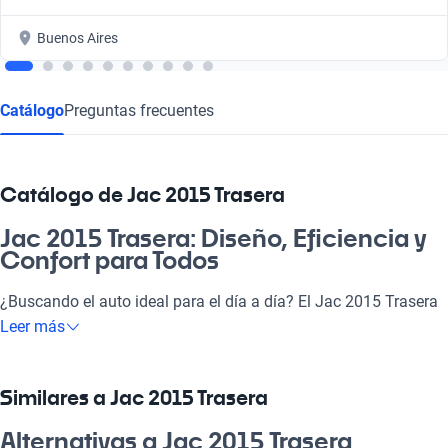
Buenos Aires
Catálogo
Preguntas frecuentes
Catálogo de Jac 2015 Trasera
Jac 2015 Trasera: Diseño, Eficiencia y
Confort para Todos
¿Buscando el auto ideal para el día a día? El Jac 2015 Trasera
es tu mejor elección. Con un motor eficiente, este rodado no
Leer más
solo te ofrece calidad, sino que también se ajusta a tus
necesidades, ya sea para el laburo, la familia o escapadas de
fin de semana. Su diseño moderno y su gran confort lo hacen
Similares a Jac 2015 Trasera
destacar en el competitivo mercado argentino, asegurándote
una experiencia de manejo única y placentera.
Alternativas a Jac 2015 Trasera