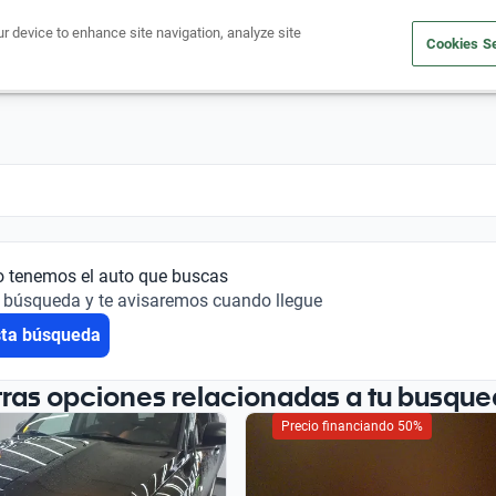
ur device to enhance site navigation, analyze site
Cookies Se
Financiá tu auto
Comprá un auto
Vendé tu auto
Outlet 
o tenemos el auto que buscas
 búsqueda y te avisaremos cuando llegue
sta búsqueda
tras opciones relacionadas a tu busque
Precio financiando 50%