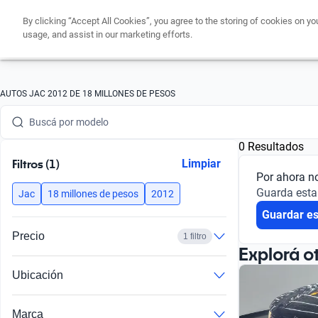
By clicking “Accept All Cookies”, you agree to the storing of cookies on yo
usage, and assist in our marketing efforts.
Buscá por marca
AUTOS JAC 2012 DE 18 MILLONES DE PESOS
Buscá por modelo
0 Resultados
Buscá por versión
Filtros (1)
Limpiar
Por ahora n
Buscá por año
Guarda esta
Jac
18 millones de pesos
2012
Guardar e
Buscá por marca
Precio
1 filtro
Buscá por modelo
Explorá o
Ubicación
Buscá por versión
Buscá por año
Marca