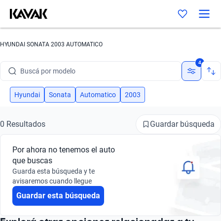
HYUNDAI SONATA 2003 AUTOMATICO
Buscá por marca
4
Buscá por modelo
Buscá por versión
Hyundai
Sonata
Automatico
2003
Buscá por año
Guardar búsqueda
0 Resultados
Buscá por marca
Por ahora no tenemos el auto
Buscá por modelo
que buscas
Guarda esta búsqueda y te
Buscá por versión
avisaremos cuando llegue
Guardar esta búsqueda
Buscá por año