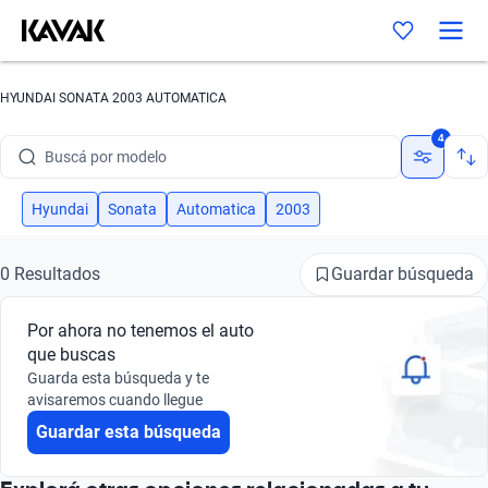
HYUNDAI SONATA 2003 AUTOMATICA
Buscá por marca
4
Buscá por modelo
Buscá por versión
Hyundai
Sonata
Automatica
2003
Buscá por año
Guardar búsqueda
0 Resultados
Buscá por marca
Por ahora no tenemos el auto
Buscá por modelo
que buscas
Guarda esta búsqueda y te
Buscá por versión
avisaremos cuando llegue
Guardar esta búsqueda
Buscá por año