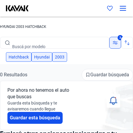
HYUNDAI 2003 HATCHBACK
Buscá por marca
3
Buscá por modelo
Buscá por versión
Hatchback
Hyundai
2003
Buscá por año
Guardar búsqueda
0 Resultados
Buscá por marca
Por ahora no tenemos el auto
Buscá por modelo
que buscas
Guarda esta búsqueda y te
Buscá por versión
avisaremos cuando llegue
Guardar esta búsqueda
Buscá por año