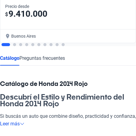
Precio desde
9.410.000
$
Buenos Aires
Catálogo
Preguntas frecuentes
Catálogo de Honda 2014 Rojo
Descubrí el Estilo y Rendimiento del
Honda 2014 Rojo
Si buscás un auto que combine diseño, practicidad y confianza,
el Honda 2014 Rojo es tu mejor opción. Este vehículo se adapta
Leer más
tanto a tus necesidades diarias como a tus escapadas de fin de