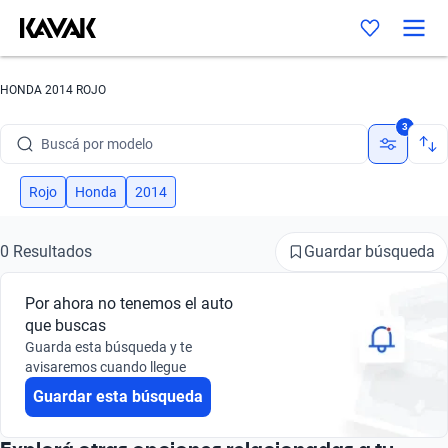
HONDA 2014 ROJO
Buscá por marca
3
Buscá por modelo
Buscá por versión
Rojo
Honda
2014
Buscá por año
Guardar búsqueda
0 Resultados
Buscá por marca
Por ahora no tenemos el auto
Buscá por modelo
que buscas
Guarda esta búsqueda y te
Buscá por versión
avisaremos cuando llegue
Guardar esta búsqueda
Buscá por año