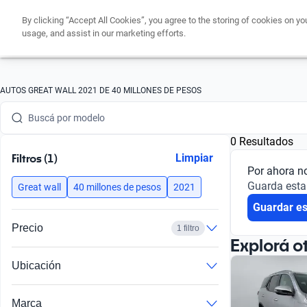
By clicking “Accept All Cookies”, you agree to the storing of cookies on yo
usage, and assist in our marketing efforts.
Buscá por marca
AUTOS GREAT WALL 2021 DE 40 MILLONES DE PESOS
Buscá por modelo
0 Resultados
Buscá por versión
Filtros (1)
Limpiar
Por ahora n
Buscá por año
Guarda esta
Great wall
40 millones de pesos
2021
Guardar e
Buscá por marca
Precio
1 filtro
Buscá por modelo
Explorá o
Ubicación
Buscá por versión
Buscá por año
Marca