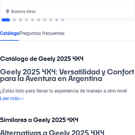
Buenos Aires
Catálogo
Preguntas frecuentes
Catálogo de Geely 2025 4X4
Geely 2025 4X4: Versatilidad y Confort
para la Aventura en Argentina
¿Estás listo para llevar tu experiencia de manejo a otro nivel
con un Geely 2025 4X4? Este vehículo está diseñado para
Leer más
acompañarte en cada camino, ya sea en el tráfico de la ciudad
o en una escapada al campo. Su capacidad 4X4 te brinda la
libertad de explorar cada rincón de nuestro hermoso país. Ideal
Similares a Geely 2025 4X4
para el trabajo, la familia, o la próxima aventura, el Geely 2025
4X4 combina un motor eficiente con confort y un diseño
Alternativas a Geely 2025 4X4