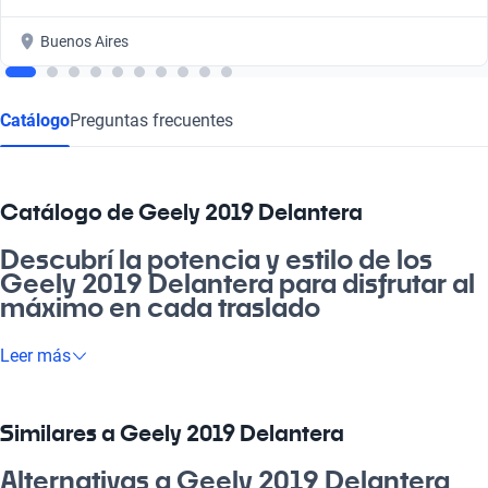
Buenos Aires
Catálogo
Preguntas frecuentes
Catálogo de Geely 2019 Delantera
Descubrí la potencia y estilo de los
Geely 2019 Delantera para disfrutar al
máximo en cada traslado
¿Estás buscando un vehículo que combine diseño moderno y
Leer más
eficiencia? Los Geely 2019 Delantera son la opción ideal para
quienes quieren un rodado confiable y atractivo. Se adaptan
perfectamente al trabajo, la familia y escapadas de fin de
Similares a Geely 2019 Delantera
semana, brindando comodidad y seguridad en cada trayecto.
Sin duda, una buena elección para quienes buscan calidad y
Alternativas a Geely 2019 Delantera