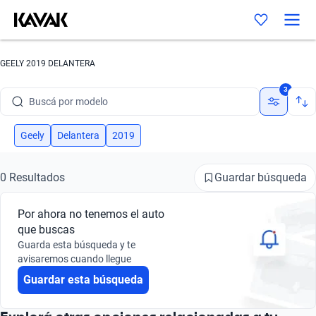
GEELY 2019 DELANTERA
Buscá por marca
3
Buscá por modelo
Buscá por versión
Geely
Delantera
2019
Buscá por año
Guardar búsqueda
0 Resultados
Buscá por marca
Por ahora no tenemos el auto
Buscá por modelo
que buscas
Guarda esta búsqueda y te
Buscá por versión
avisaremos cuando llegue
Guardar esta búsqueda
Buscá por año