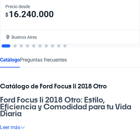
Precio desde
16.240.000
$
Buenos Aires
Catálogo
Preguntas frecuentes
Catálogo de Ford Focus Ii 2018 Otro
Ford Focus Ii 2018 Otro: Estilo,
Eficiencia y Comodidad para tu Vida
Diaria
¿Buscás un vehículo que te acompañe en tus rutinas y
Leer más
escapadas? El Ford Focus Ii 2018 Otro es perfecto para el día a