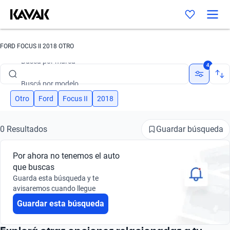
FORD FOCUS II 2018 OTRO
Buscá por marca
4
Buscá por modelo
Buscá por versión
Otro
Ford
Focus II
2018
Buscá por año
Guardar búsqueda
0 Resultados
Buscá por marca
Por ahora no tenemos el auto
Buscá por modelo
que buscas
Guarda esta búsqueda y te
Buscá por versión
avisaremos cuando llegue
Guardar esta búsqueda
Buscá por año