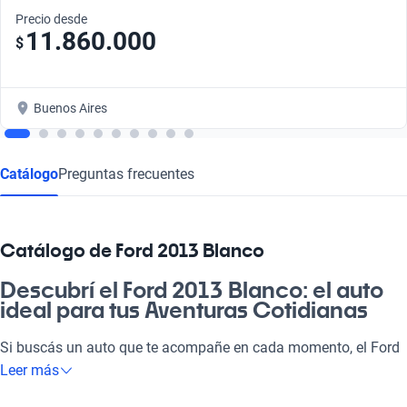
Precio desde
11.860.000
$
Buenos Aires
Catálogo
Preguntas frecuentes
Catálogo de Ford 2013 Blanco
Descubrí el Ford 2013 Blanco: el auto
ideal para tus Aventuras Cotidianas
Si buscás un auto que te acompañe en cada momento, el Ford
2013 Blanco es la elección perfecta. Con su estilo elegante y
Leer más
versatilidad, se adapta tanto a tus trayectos al laburo como a