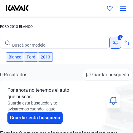
FORD 2013 BLANCO
Buscá por marca
3
Buscá por modelo
Buscá por versión
Blanco
Ford
2013
Buscá por año
Guardar búsqueda
0 Resultados
Buscá por marca
Por ahora no tenemos el auto
Buscá por modelo
que buscas
Guarda esta búsqueda y te
Buscá por versión
avisaremos cuando llegue
Guardar esta búsqueda
Buscá por año