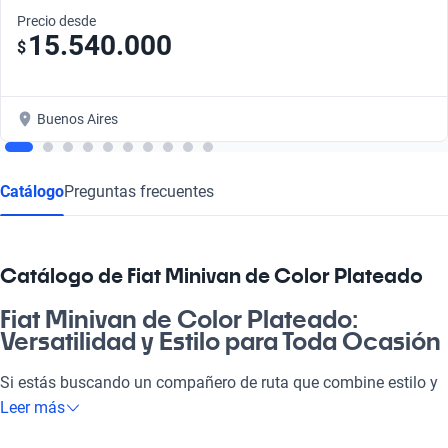
Precio desde
15.540.000
$
Buenos Aires
Catálogo
Preguntas frecuentes
Catálogo de Fiat Minivan de Color Plateado
Fiat Minivan de Color Plateado:
Versatilidad y Estilo para Toda Ocasión
Si estás buscando un compañero de ruta que combine estilo y
funcionalidad, la Fiat Minivan de Color Plateado es la
Leer más
respuesta. Ideal para las familias que quieren confort y