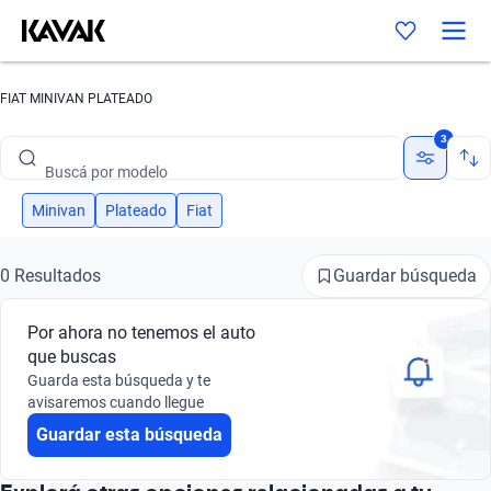
FIAT MINIVAN PLATEADO
Buscá por marca
3
Buscá por modelo
Buscá por versión
Minivan
Plateado
Fiat
Buscá por año
Guardar búsqueda
0 Resultados
Buscá por marca
Por ahora no tenemos el auto
Buscá por modelo
que buscas
Guarda esta búsqueda y te
Buscá por versión
avisaremos cuando llegue
Guardar esta búsqueda
Buscá por año