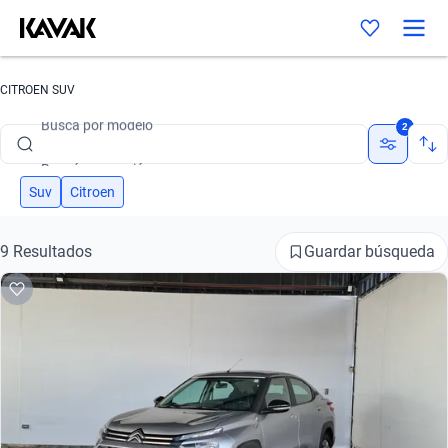
Buscá por marca
CITROEN SUV
Buscá por modelo
2
Buscá por versión
Buscá por año
Suv
Citroen
Buscá por marca
Guardar búsqueda
9 Resultados
Buscá por modelo
Buscá por versión
Buscá por año