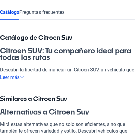
Catálogo
Preguntas frecuentes
Catálogo de Citroen Suv
Citroen SUV: Tu compañero ideal para
todas las rutas
Descubrí la libertad de manejar un Citroen SUV, un vehículo que
se adapta a tus necesidades y te acompaña en cada aventura.
Leer más
Ya sea para ir al laburo, disfrutar de un viaje en familia o
escaparte el finde, Citroen SUV es la opción perfecta para vos.
Con su diseño moderno, tecnología de punta y eficiencia en el
Similares a Citroen Suv
consumo, es una elección ideal en el mercado argentino.
Alternativas a Citroen Suv
¿Por qué elegir un Citroen SUV?
Mirá estas alternativas que no solo son eficientes, sino que
Tecnología al servicio de tu comodidad
también te ofrecen variedad y estilo. Descubrí vehículos que