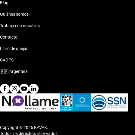
Blog
Estilo de vida con Citroen Hatchback de Color
Rojo
Quiénes somos
El Citroen Hatchback de Color Rojo se adapta a tu vida,
Trabajá con nosotros
brindando confort y estilo tanto para el día a día como para
Contacto
aventuras de fin de semana.
Libro de quejas
CAOPS
🇦🇷
Argentina
Copyright © 2026 KAVAK.
Todos los derechos reservados.