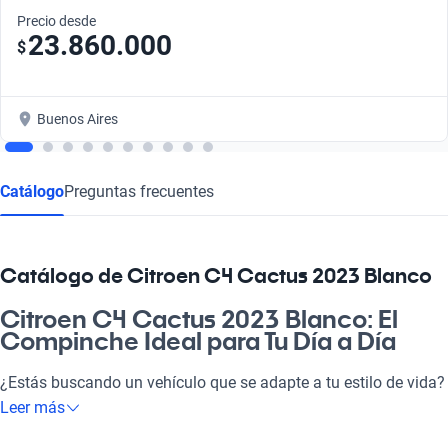
Precio desde
23.860.000
$
Buenos Aires
Catálogo
Preguntas frecuentes
Catálogo de Citroen C4 Cactus 2023 Blanco
Citroen C4 Cactus 2023 Blanco: El
Compinche Ideal para Tu Día a Día
¿Estás buscando un vehículo que se adapte a tu estilo de vida?
El Citroen C4 Cactus 2023 Blanco es la respuesta perfecta.
Leer más
Ideal para ir a laburar, disfrutar del finde o salir con la familia,