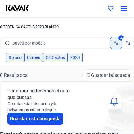
CITROEN C4 CACTUS 2023 BLANCO
Buscá por marca
4
Buscá por modelo
Buscá por versión
Blanco
Citroen
C4 Cactus
2023
Buscá por año
Guardar búsqueda
0 Resultados
Buscá por marca
Por ahora no tenemos el auto
Buscá por modelo
que buscas
Guarda esta búsqueda y te
Buscá por versión
avisaremos cuando llegue
Guardar esta búsqueda
Buscá por año