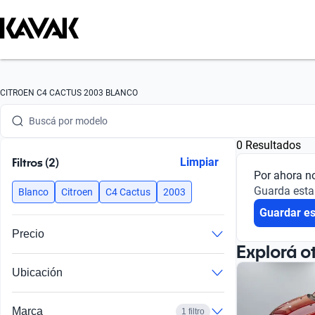
Buscá por marca
CITROEN C4 CACTUS 2003 BLANCO
Buscá por modelo
0 Resultados
Buscá por versión
Filtros (2)
Limpiar
Por ahora n
Buscá por año
Guarda esta
Blanco
Citroen
C4 Cactus
2003
Guardar e
Buscá por marca
Precio
Buscá por modelo
Explorá o
Ubicación
Buscá por versión
Buscá por año
Marca
1 filtro