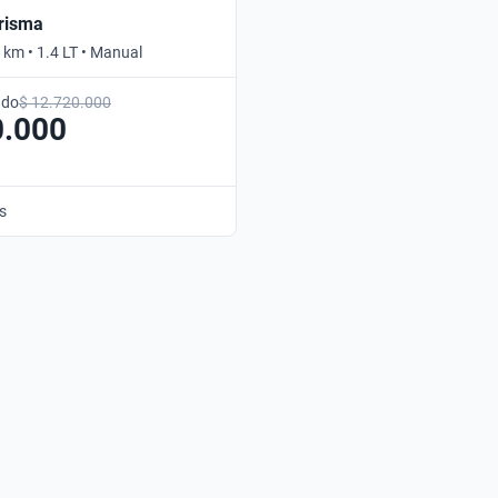
Prisma
 km • 1.4 LT • Manual
ado
$ 12.720.000
0.000
s