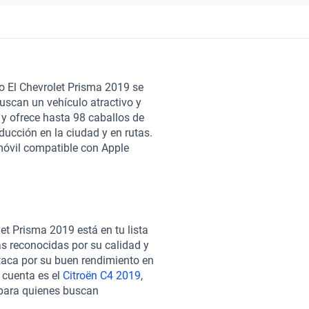
o El Chevrolet Prisma 2019 se
uscan un vehículo atractivo y
 y ofrece hasta 98 caballos de
ducción en la ciudad y en rutas.
 móvil compatible con Apple
 sin descuidar la seguridad. Su
dos de tela y opciones de cuero
ABS y airbags, garantizando la
y un consumo eficiente de
 las mejores opciones en su
et Prisma 2019 está en tu lista
2019
y el
Chevrolet Tracker 2019
.
s reconocidas por su calidad y
ontás con la tranquilidad de
staca por su buen rendimiento en
a para garantizar su óptimo
 cuenta es el
Citroën C4 2019
,
anciamiento flexible y planes
o para quienes buscan
e compra es 100% en línea y
bina estilo y funcionalidad,