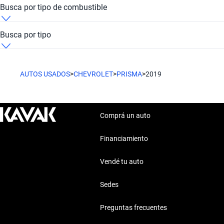
Chevrolet Prisma 2019 Otro
Chevrolet Prisma 2019 Buenos Aires
Busca por tipo de combustible
Chevrolet Prisma 2019 Híbrido
Busca por tipo
Chevrolet Prisma 2019 Sedan
AUTOS USADOS
>
CHEVROLET
>
PRISMA
>
2019
Comprá un auto
Financiamiento
Vendé tu auto
Sedes
Preguntas frecuentes