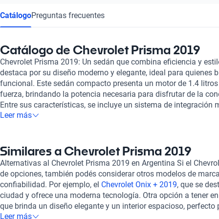
Catálogo
Preguntas frecuentes
Catálogo de Chevrolet Prisma 2019
Chevrolet Prisma 2019: Un sedán que combina eficiencia y estil
destaca por su diseño moderno y elegante, ideal para quienes b
funcional. Este sedán compacto presenta un motor de 1.4 litros
fuerza, brindando la potencia necesaria para disfrutar de la con
Entre sus características, se incluye un sistema de integración
Leer más
Carplay y Android Auto, lo que permite mantener la conectividad
interior está pensado para cinco ocupantes, con asientos cómo
que elevan la experiencia de viaje. Además, cuenta con frenos 
seguridad de todos sus pasajeros. Con un rendimiento óptimo 
Similares a Chevrolet Prisma 2019
combustible, el Chevrolet Prisma 2019 se presenta como una de
Alternativas al Chevrolet Prisma 2019 en Argentina Si el Chevrol
segmento, compitiendo con modelos como el
Chevrolet Cruze 
de opciones, también podés considerar otros modelos de marca
Al elegir comprar un Chevrolet Prisma 2019 a través de Kavak, c
confiabilidad. Por ejemplo, el
Chevrolet Onix + 2019
, que se de
que todos nuestros vehículos pasan por una inspección riguros
ciudad y ofrece una moderna tecnología. Otra opción a tener en
estado mecánico y estético. Además, ofrecemos opciones de fin
que brinda un diseño elegante y un interior espacioso, perfect
de garantía que se ajustan a tus necesidades. La experiencia d
Leer más
comodidad. No hay que olvidar el
Renault Captur 2019
, que com