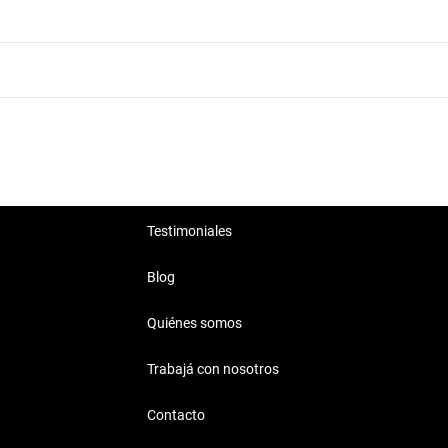
Chevrolet Prisma 2019 Plateado
Chevrolet Prisma 2019 Nafta
Testimoniales
Blog
Quiénes somos
Trabajá con nosotros
Contacto